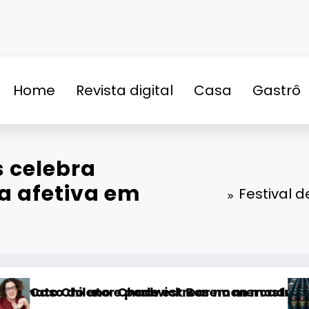
Home
Revista digital
Casa
Gastrô
n
s celebra
a afetiva em
Festival 
do de competições esportivas
 como sua herança seria dividida se ocorress
Spaten lança Spaten PRO: uma cerveja s