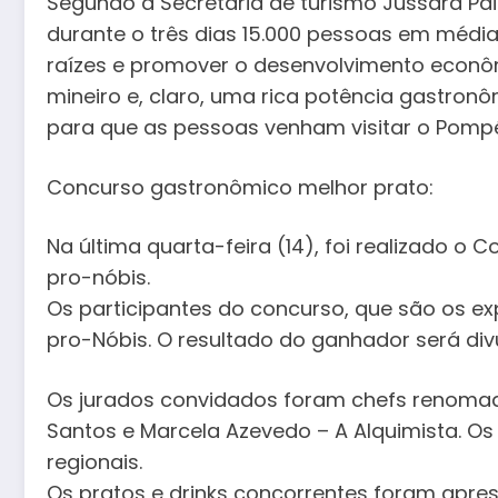
Segundo a Secretária de turismo Jussara Pai
durante o três dias 15.000 pessoas em média,
raízes e promover o desenvolvimento econôm
mineiro e, claro, uma rica potência gastro
para que as pessoas venham visitar o Pompé
Concurso gastronômico melhor prato:
Na última quarta-feira (14), foi realizado o
pro-nóbis.
Os participantes do concurso, que são os ex
pro-Nóbis. O resultado do ganhador será div
Os jurados convidados foram chefs renomado
Santos e Marcela Azevedo – A Alquimista. Os 
regionais.
Os pratos e drinks concorrentes foram apr