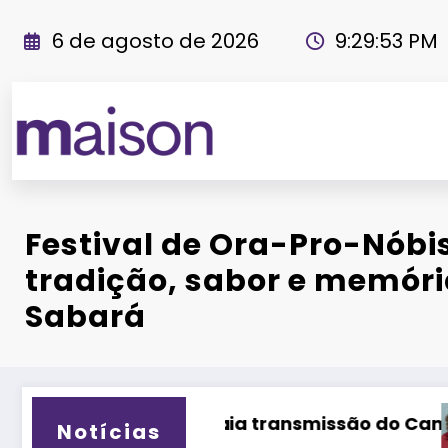
Pular
para
6 de agosto de 2026
9:29:55 PM
o
conteúdo
Revista Maiso
Festival de Ora-Pro-Nóbi
tradição, sabor e memóri
Sabará
 Campeonato Chileno e pode estrear no merca
Caso do ator Chadwick Boseman mostra
Notícias