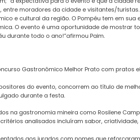
m; “a expectativa para o evento é que a cidade 
 entre moradores da cidade e visitantes/turistas.
ico e cultural da região. O Pompéu tem em sua 
nômica. O evento é uma oportunidade de mostrar t
u durante todo o ano!”afirmou Paim.
 Concurso Gastronômico Melhor Prato com pratos e
positores do evento, concorrem ao título de melho
ulgado durante a festa.
s na gastronomia mineira como Rosilene Campoli
critérios analisados incluíram sabor, criatividade
esentados aos jurados com nomes que reforçaram 