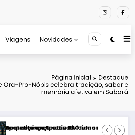
Viagens
Novidades
Página inicial
Destaque
de Ora-Pro-Nóbis celebra tradição, sabor e
memória afetiva em Sabará
e no Brasil
em álcool e com 10 gramas de proteína
Festival Timbre 2026: “Mais do que um fest