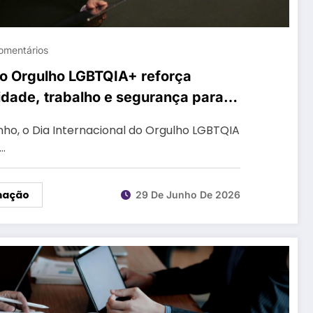
omentários
 do Orgulho LGBTQIA+ reforça
idade, trabalho e segurança para
exo
ho, o Dia Internacional do Orgulho LGBTQIA
…
mação
29 De Junho De 2026