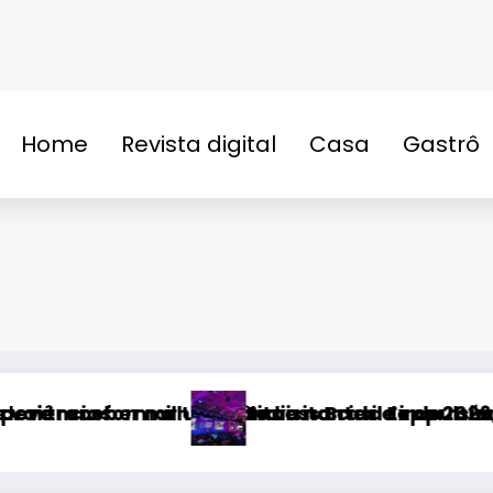
Home
Revista digital
Casa
Gastrô
n
 turismo e economia de Uberlândia
aior edição da história
Fatal Fans negocia transmiss