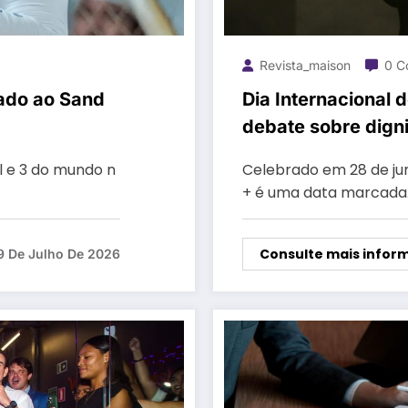
Revista_maison
0 C
lado ao Sand
Dia Internacional
debate sobre dign
profissionais do s
l e 3 do mundo n
Celebrado em 28 de jun
+ é uma data marcada
Consulte mais infor
9 De Julho De 2026