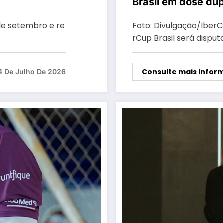
Brasil em dose dup
 de setembro e re
Foto: Divulgação/IberCu
rCup Brasil será disput
Consulte mais infor
4 De Julho De 2026