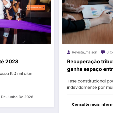
Revista_maison
0 C
até 2028
Recuperação tribut
ganha espaço entre
ssa 150 mil alun
Tese constitucional po
indevidamente por muni
7 De Junho De 2026
Consulte mais infor