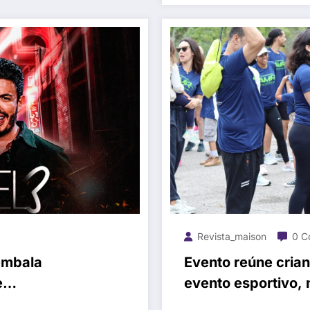
Revista_maison
0 C
embala
Evento reúne crian
e
evento esportivo, 