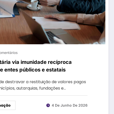
omentários
ária via imunidade recíproca
 entes públicos e estatais
de destravar a restituição de valores pagos
cípios, autarquias, fundações e…
mação
4 De Junho De 2026