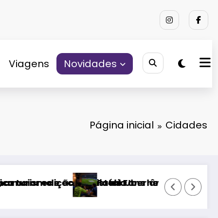
Viagens
Novidades
Página inicial
Cidades
ão do Campeonato Chileno e pode estrear no m
Caso do ator Chadwick Boseman m