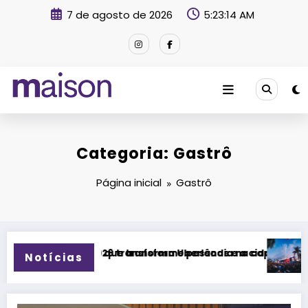
Pular
7 de agosto de 2026
5:23:15 AM
para
o
conteúdo
Revista Maison
Categoria: Gastrô
Página inicial
Gastrô
soas e a cidade”, afirma Lucas Cordeiro
ândia na capital da música durante dois dias de cultura, en
Tudo sobre o Festival Timbre 2026: o gui
Notícias