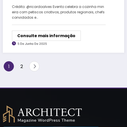
mineira neste final de semana
Crédito: @ricardoalves Evento celebra a cozinha min
eira com petiscos criativos, produtos regionais, chefs
convidados e…
Consulte mais informação
5 De Junho De 2025
Paginação
1
2
de
posts