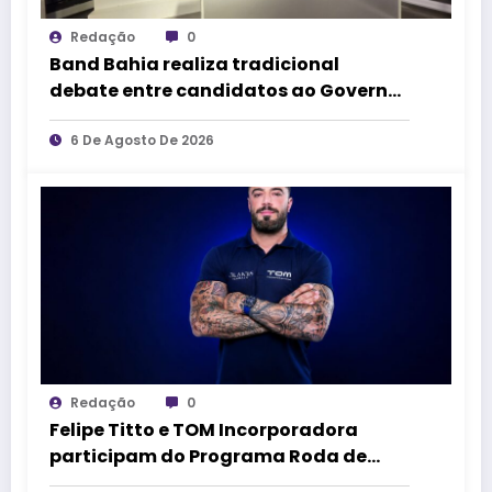
Redação
0
Band Bahia realiza tradicional
debate entre candidatos ao Governo
da Bahia para mais de 300 cidades
neste domingo (9)
6 De Agosto De 2026
Redação
0
Felipe Titto e TOM Incorporadora
participam do Programa Roda de
Negócios