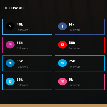
45k
14k
Followers
Followers
55k
65k
Followers
Followers
55k
75k
Followers
Followers
85k
5k
Followers
Followers
Viagens
Casa
Cultura
Newscrunch - Magazine & Blog
WordPress
Tema 2026 | Powered By