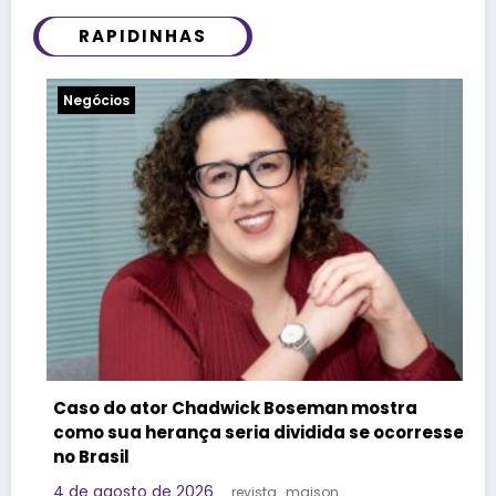
RAPIDINHAS
Notícias
Felipe Titto e TOM Incorpor
k Boseman mostra
do Programa Roda de Negóc
 dividida se ocorresse
29 de julho de 2026
Redação
sta_maison