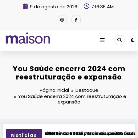
Pular
9 de agosto de 2026
7:16:37 AM
para
o
conteúdo
Revista Maison
You Saúde encerra 2024 com
reestruturação e expansão
Página inicial
Destaque
You Saúde encerra 2024 com reestruturação e
expansão
da Bahia para mais de 300 cidades neste domingo (9)
mbre 2026: “Mais do que um festival, queremos criar um encon
Festival Timbre
Notícias