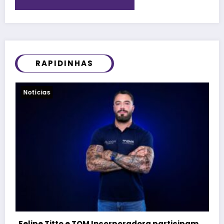
RAPIDINHAS
Notícias
participam
Grand Tasting promete imersão no mu