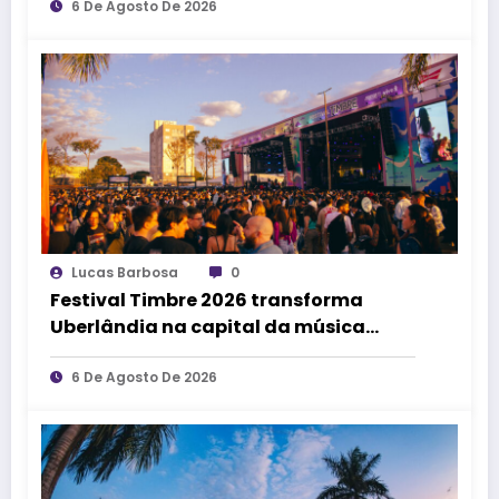
afirma Lucas Cordeiro
6 De Agosto De 2026
Lucas Barbosa
0
Festival Timbre 2026 transforma
Uberlândia na capital da música
durante dois dias de cultura,
encontros e experiências
6 De Agosto De 2026