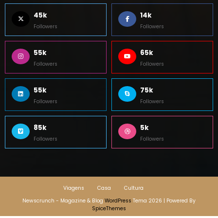
Followers
Followers
55k
65k
Followers
Followers
55k
75k
Followers
Followers
85k
5k
Followers
Followers
Viagens
Casa
Cultura
Newscrunch - Magazine & Blog
WordPress
Tema 2026 | Powered By
SpiceThemes