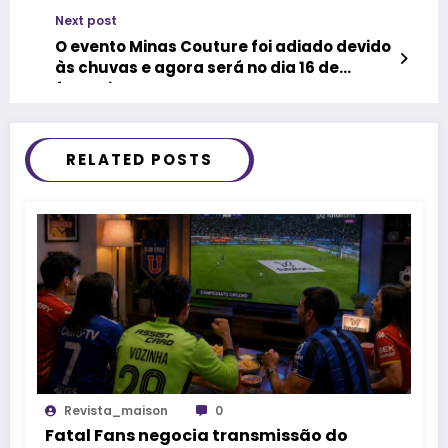
Popularização do Teatro e da Dança de
Next post
Belo Horizonte
O evento Minas Couture foi adiado devido
às chuvas e agora será no dia 16 de
fevereiro
RELATED POSTS
Revista_maison
0
Fatal Fans negocia transmissão do