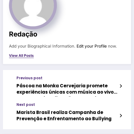
Redação
Add your Biographical Information.
Edit your Profile
now.
View All Posts
Previous post
Páscoa na Monka Cervejaria promete
experiências únicas com música ao vivo,
gastronomia e diversão para toda a
família
Next post
Marista Brasil realiza Campanha de
Prevenção e Enfrentamento ao Bullying