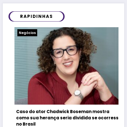
RAPIDINHAS
Notícias
Felipe Titto e TOM Inco
wick Boseman mostra
do Programa Roda de N
eria dividida se ocorresse
29 de julho de 2026
Redaç