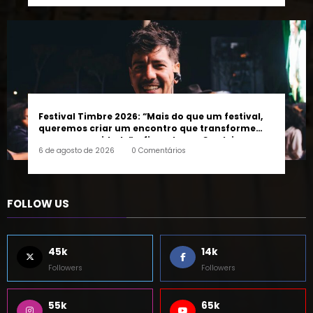
Festival Timbre 2026: “Mais do que um festival,
queremos criar um encontro que transforme
pessoas e a cidade”, afirma Lucas Cordeiro
6 de agosto de 2026
0 Comentários
FOLLOW US
45k
14k
Followers
Followers
55k
65k
Followers
Followers