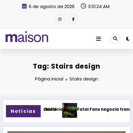
Pular
6 de agosto de 2026
3:10:25 AM
para
o
conteúdo
Revista Maison
Tag: Stairs design
Página inicial
Stairs design
e Uberlândia
ição da história
Fatal Fans negocia transmissão do Ca
Notícias