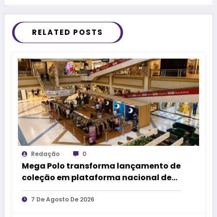
RELATED POSTS
Redação
0
Mega Polo transforma lançamento de
coleção em plataforma nacional de
negócios e projeta crescimento de
mais de 15%
7 De Agosto De 2026