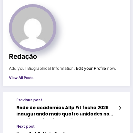
Redação
Add your Biographical Information.
Edit your Profile
now.
View All Posts
Previous post
Rede de academias Allp Fit fecha 2025
inaugurando mais quatro unidades no
Brasil, sendo três em Minas Gerais e uma
em São Paulo
Next post