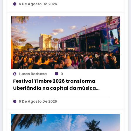
afirma Lucas Cordeiro
6 De Agosto De 2026
Lucas Barbosa
0
Festival Timbre 2026 transforma
Uberlândia na capital da música
durante dois dias de cultura,
encontros e experiências
6 De Agosto De 2026