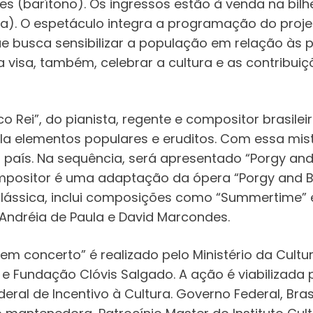
 (barítono). Os ingressos estão à venda na bilhet
da). O espetáculo integra a programação do projet
ue busca sensibilizar a população em relação às 
va visa, também, celebrar a cultura e as contrib
o Rei”, do pianista, regente e compositor brasile
la elementos populares e eruditos. Com essa mis
o país. Na sequência, será apresentado “Porgy an
ompositor é uma adaptação da ópera “Porgy and B
ássica, inclui composições como “Summertime” e “I
 Andréia de Paula e David Marcondes.
em concerto” é realizado pelo Ministério da Cultu
 e Fundação Clóvis Salgado. A ação é viabilizada
eral de Incentivo à Cultura. Governo Federal, Bras