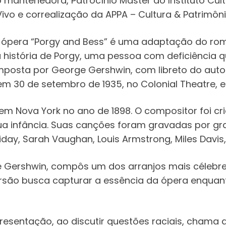
ntenedora, Patrocínio Master do Instituto Cultura
Vivo e correalização da APPA – Cultura & Patrimôni
 ópera “Porgy and Bess” é uma adaptação do rom
a história de Porgy, uma pessoa com deficiênc
omposta por George Gershwin, com libreto do autor 
em 30 de setembro de 1935, no Colonial Theatre, 
 em Nova York no ano de 1898. O compositor foi cr
ua infância. Suas canções foram gravadas por g
oliday, Sarah Vaughan, Louis Armstrong, Miles Davis,
de Gershwin, compôs um dos arranjos mais célebr
 versão busca capturar a essência da ópera enquan
presentação, ao discutir questões raciais, cham