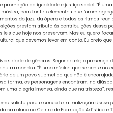
 promoção da igualdade e justiça social. “É uma 
música, com tantos elementos que foram agregad
ementos do jazz, da ópera e todos os ritmos reunid
ições prestam tributo às contribuições dessa pop
 leis que hoje nos preservam. Mas eu quero focar
cultural que devemos levar em conta. Eu creio q
rsidade de gêneros. Segundo ele, a presença do 
de outra maneira. “É uma música que se sente no c
ória de um povo submetido que não é encorajado 
essa forma, os personagens encontram, na diáspo
om uma alegria imensa, ainda que na tristeza”, re
mo solista para o concerto, a realização desse
o era aluna no Centro de Formação Artística e T