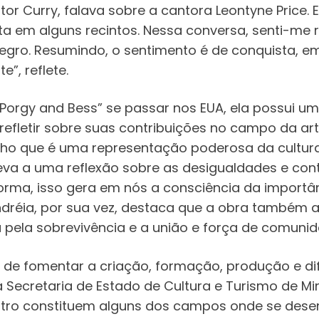
or Curry, falava sobre a cantora Leontyne Price. E
ita em alguns recintos. Nessa conversa, senti-me
negro. Resumindo, o sentimento é de conquista, e
”, reflete.
Porgy and Bess” se passar nos EUA, ela possui um 
efletir sobre suas contribuições no campo da arte
acho que é uma representação poderosa da cultur
eva a uma reflexão sobre as desigualdades e cont
forma, isso gera em nós a consciência da importâ
. Andréia, por sua vez, destaca que a obra també
a pela sobrevivência e a união e força de comunida
 fomentar a criação, formação, produção e difu
Secretaria de Estado de Cultura e Turismo de Mina
eatro constituem alguns dos campos onde se dese