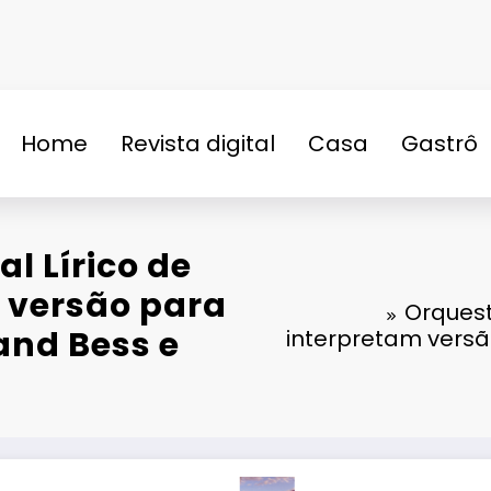
Home
Revista digital
Casa
Gastrô
n
l Lírico de
 versão para
Orquest
and Bess e
interpretam versã