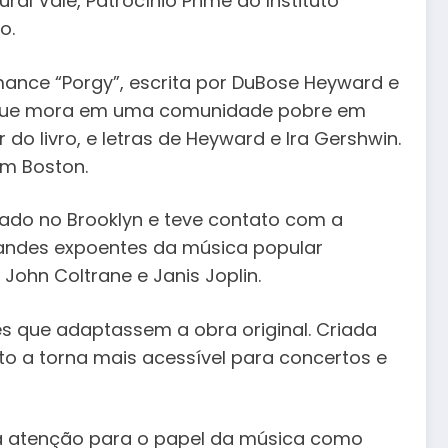
l Vale, Patrocínio Prime do Instituto
o.
ance “Porgy”, escrita por DuBose Heyward e
ia que mora em uma comunidade pobre em
do livro, e letras de Heyward e Ira Gershwin.
em Boston.
iado no Brooklyn e teve contato com a
randes expoentes da música popular
 John Coltrane e Janis Joplin.
es que adaptassem a obra original. Criada
to a torna mais acessível para concertos e
a a atenção para o papel da música como