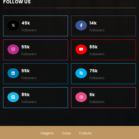
45k
14k
Followers
Followers
55k
65k
Followers
Followers
55k
75k
Followers
Followers
85k
5k
Followers
Followers
Viagens
Casa
Cultura
Newscrunch - Magazine & Blog
WordPress
Tema 2026 | Powered By
SpiceThemes