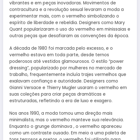
vibrantes e em peças inovadoras. Movimentos de
contracultura e a revolução sexual levaram a moda a
experimentar mais, com o vermelho simbolizando o
espírito de liberdade e rebeldia. Designers como Mary
Quant popularizaram o uso do vermelho em minissaias e
outras peças que desafiaram as convenções da época.
A década de 1980 foi marcada pelo excesso, e o
vermelho estava em toda parte, desde ternos
poderosos até vestidos glamourosos. O estilo “power
dressing”, popularizado por mulheres no mercado de
trabalho, frequentemente incluía trajes vermelhos que
exalavam confiança e autoridade. Designers como
Gianni Versace e Thierry Mugler usaram o vermelho em
suas coleções para criar peças dramáticas e
estruturadas, refletindo a era de luxo e exagero.
Nos anos 1990, a moda tomou uma direção mais
minimalista, mas o vermelho manteve sua relevância.
Enquanto o grunge dominava , o vermelho apareceu
como um contraste ousado. Em meio a uma paleta de
tons terrosos e pretos, o vermelho foi utilizado para