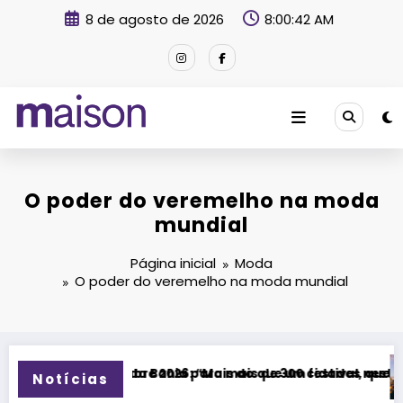
Pular
8 de agosto de 2026
8:00:43 AM
para
o
conteúdo
Revista Maison
O poder do veremelho na moda
mundial
Página inicial
Moda
O poder do veremelho na moda mundial
a mais de 300 cidades neste domingo (9)
ais do que um festival, queremos criar um encontro que tran
Festival Timbre 2026 transf
Notícias