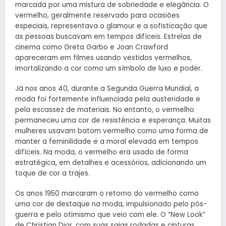
marcada por uma mistura de sobriedade e elegância. O
vermelho, geralmente reservado para ocasiões
especiais, representava o glamour e a sofisticação que
as pessoas buscavam em tempos difíceis. Estrelas de
cinema como Greta Garbo e Joan Crawford
apareceram em filmes usando vestidos vermelhos,
imortalizando a cor como um símbolo de luxo e poder.
Já nos anos 40, durante a Segunda Guerra Mundial, a
moda foi fortemente influenciada pela austeridade e
pela escassez de materiais. No entanto, o vermelho
permaneceu uma cor de resistência e esperança. Muitas
mulheres usavam batom vermelho como uma forma de
manter a feminilidade e a moral elevada em tempos
difíceis. Na moda, o vermelho era usado de forma
estratégica, em detalhes e acessórios, adicionando um
toque de cor a trajes.
Os anos 1950 marcaram o retorno do vermelho como
uma cor de destaque na moda, impulsionado pelo pós-
guerra e pelo otimismo que veio com ele. O “New Look”
de Christian Dior, com suas saias rodadas e cinturas