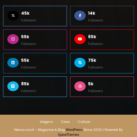
45k
14k
Followers
Followers
55k
65k
Followers
Followers
55k
75k
Followers
Followers
85k
5k
Followers
Followers
Viagens
Casa
Cultura
Newscrunch - Magazine & Blog
WordPress
Tema 2026 | Powered By