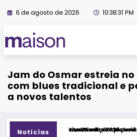
Pular
para
6 de agosto de 2026
10:38:32 PM
o
conteúdo
Revista Maiso
Jam do Osmar estreia n
com blues tradicional e p
a novos talentos
periências
e vai transformar Uberlândia na cidade da mús
 deve receber milhares de visitantes e impulsi
Fitness Brasil Expo 2026
Notícias