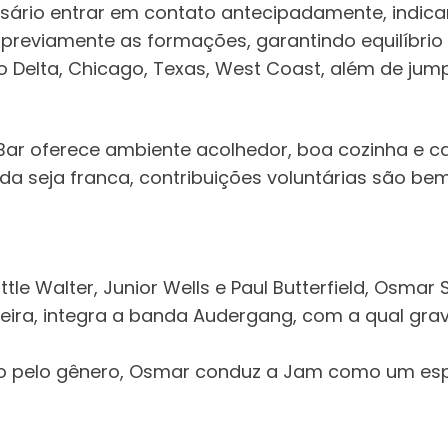
essário entrar em contato antecipadamente, indic
 previamente as formações, garantindo equilíbrio
 Delta, Chicago, Texas, West Coast, além de jum
r oferece ambiente acolhedor, boa cozinha e ca
ada seja franca, contribuições voluntárias são b
ttle Walter, Junior Wells e Paul Butterfield, Osm
reira, integra a banda Audergang, com a qual gra
ão pelo gênero, Osmar conduz a Jam como um espaç