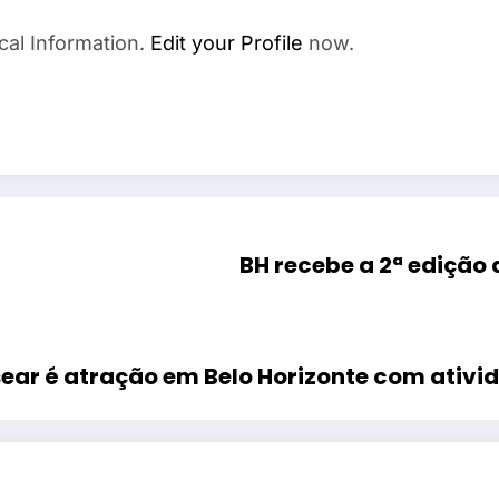
cal Information.
Edit your Profile
now.
BH recebe a 2ª edição 
sear é atração em Belo Horizonte com ativi