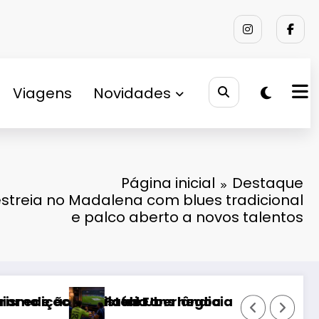
Viagens
Novidades
Página inicial
Destaque
treia no Madalena com blues tradicional
e palco aberto a novos talentos
missão do Campeonato Chileno e pode estrear 
Caso do ator Chadwick Bosem