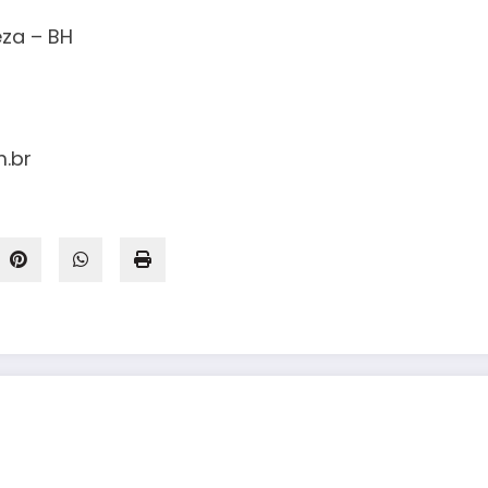
eza – BH
.br