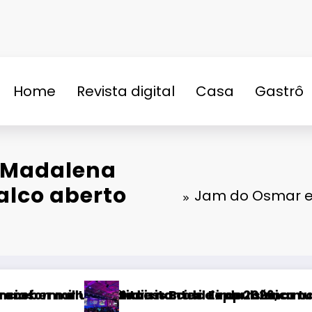
Home
Revista digital
Casa
Gastrô
n
o Madalena
alco aberto
Jam do Osmar es
ica
onar turismo e economia de Uberlândia
, a maior edição da história
Fatal Fans negocia trans