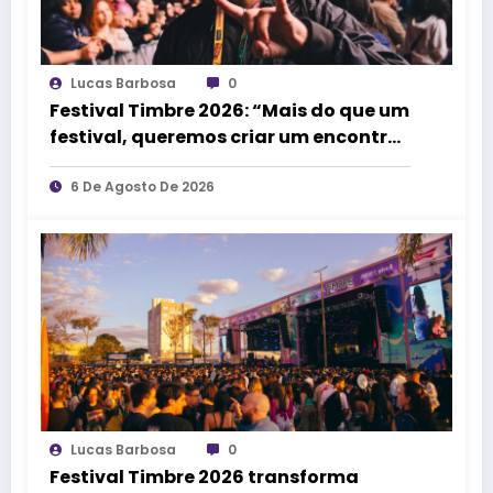
Lucas Barbosa
0
Festival Timbre 2026: “Mais do que um
festival, queremos criar um encontro
que transforme pessoas e a cidade”,
afirma Lucas Cordeiro
6 De Agosto De 2026
Lucas Barbosa
0
Festival Timbre 2026 transforma