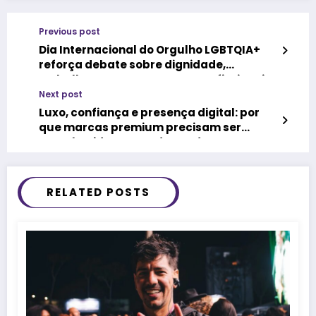
Previous post
Dia Internacional do Orgulho LGBTQIA+
reforça debate sobre dignidade,
trabalho e segurança para profissionais
do sexo
Next post
Luxo, confiança e presença digital: por
que marcas premium precisam ser
reconhecidas antes da venda
RELATED POSTS