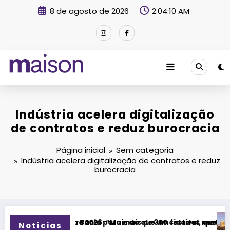
Pular
8 de agosto de 2026
2:04:11 AM
para
o
conteúdo
Revista Maison
Indústria acelera digitalização
de contratos e reduz burocracia
Página inicial
Sem categoria
Indústria acelera digitalização de contratos e reduz
burocracia
mais de 300 cidades neste domingo (9)
is do que um festival, queremos criar um encontro que trans
Festival Timbre 2026 transfor
Notícias