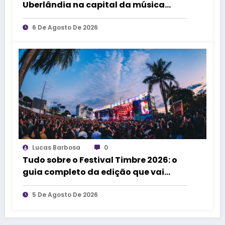
Uberlândia na capital da música
durante dois dias de cultura,
encontros e experiências
6 De Agosto De 2026
Lucas Barbosa
0
Tudo sobre o Festival Timbre 2026: o
guia completo da edição que vai
transformar Uberlândia na cidade da
música
5 De Agosto De 2026