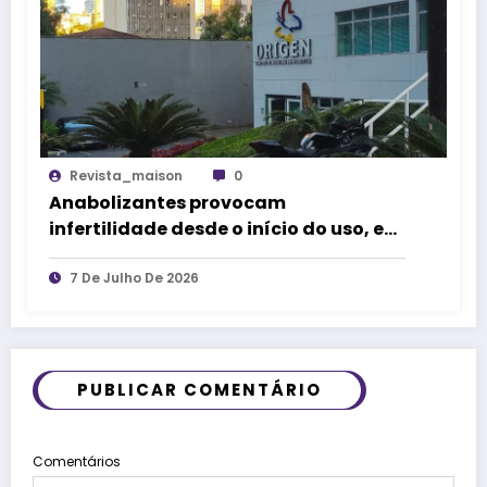
Revista_maison
0
Anabolizantes provocam
infertilidade desde o início do uso, e
especialista alerta para os riscos
para a saúde
7 De Julho De 2026
PUBLICAR COMENTÁRIO
Comentários