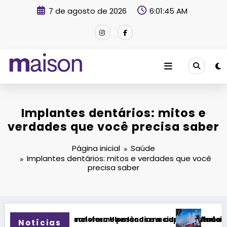
Pular
7 de agosto de 2026
6:01:46 AM
para
o
conteúdo
Revista Maison
Implantes dentários: mitos e
verdades que você precisa saber
Página inicial
Saúde
Implantes dentários: mitos e verdades que você
precisa saber
e pessoas e a cidade”, afirma Lucas Cordeiro
Uberlândia na capital da música durante dois dias de cultura
Tudo sobre o Festival Timbre 2026: 
Notícias