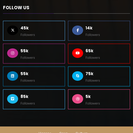
45k
14k
Followers
Followers
55k
65k
Followers
Followers
55k
75k
Followers
Followers
85k
5k
Followers
Followers
Viagens
Casa
Cultura
Newscrunch - Magazine & Blog
WordPress
Tema 2026 | Powered By