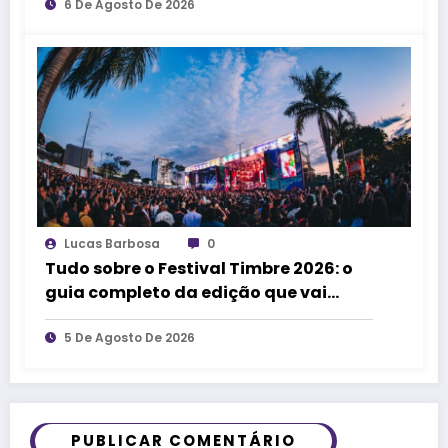
encontros e experiências
6 De Agosto De 2026
Lucas Barbosa
0
Tudo sobre o Festival Timbre 2026: o
guia completo da edição que vai
transformar Uberlândia na cidade da
música
5 De Agosto De 2026
PUBLICAR COMENTÁRIO