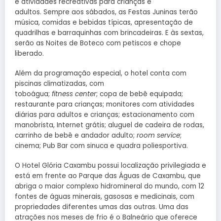
e atividades recreativas para crianças e
adultos. Sempre aos sábados, as Festas Juninas terão
música, comidas e bebidas típicas, apresentação de
quadrilhas e barraquinhas com brincadeiras. E às sextas,
serão as Noites de Boteco com petiscos e chope
liberado.
Além da programação especial, o hotel conta com
piscinas climatizadas, com
toboágua;
fitness center
; copa de bebê equipada;
restaurante para crianças; monitores com atividades
diárias para adultos e crianças; estacionamento com
manobrista, Internet grátis; aluguel de cadeira de rodas,
carrinho de bebê e andador adulto;
room service
;
cinema; Pub Bar com sinuca e quadra poliesportiva.
O Hotel Glória Caxambu possui localização privilegiada e
está em frente ao Parque das Águas de Caxambu, que
abriga o maior complexo hidromineral do mundo, com 12
fontes de águas minerais, gasosas e medicinais, com
propriedades diferentes umas das outras. Uma das
atrações nos meses de frio é o Balneário que oferece