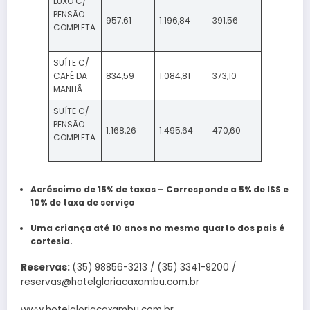
LUXO C/
PENSÃO
957,61
1.196,84
391,56
COMPLETA
SUÍTE C/
CAFÉ DA
834,59
1.084,81
373,10
MANHÃ
SUÍTE C/
PENSÃO
1.168,26
1.495,64
470,60
COMPLETA
Acréscimo de 15% de taxas – Corresponde a 5% de ISS e
10% de taxa de serviço
Uma criança até 10 anos no mesmo quarto dos pais é
cortesia.
Reservas:
(35) 98856-3213 / (35) 3341-9200 /
reservas@hotelgloriacaxambu.com.br
www.hotelgloriacaxambu.com.br