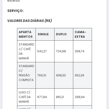
exterior.
SERVIÇO:
VALORES DAS DIÁRIAS (R$)
APARTA
CAMA-
SINGLE
DUPLO
MENTOS
EXTRA
STANDARD
C/ CAFÉ
542,27
704,98
268,74
DA
MANHÃ
STANDARD
C/
PENSÃO
766,10
998,30
362,39
COMPLETA
LUXO C/
CAFÉ DA
677,84
881,21
298,94
MANHÃ