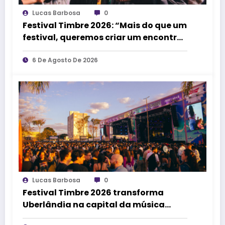
Lucas Barbosa
0
Festival Timbre 2026: “Mais do que um
festival, queremos criar um encontro
que transforme pessoas e a cidade”,
afirma Lucas Cordeiro
6 De Agosto De 2026
Lucas Barbosa
0
Festival Timbre 2026 transforma
Uberlândia na capital da música
durante dois dias de cultura,