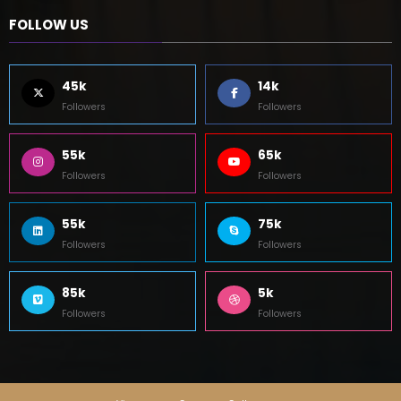
45k
14k
Followers
Followers
55k
65k
Followers
Followers
55k
75k
Followers
Followers
85k
5k
Followers
Followers
Viagens
Casa
Cultura
Newscrunch - Magazine & Blog
WordPress
Tema 2026 | Powered By