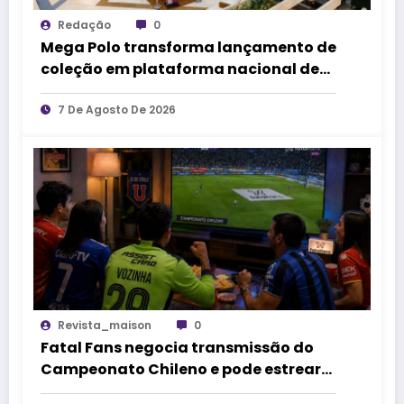
Redação
0
Mega Polo transforma lançamento de
coleção em plataforma nacional de
negócios e projeta crescimento de
mais de 15%
7 De Agosto De 2026
Revista_maison
0
Fatal Fans negocia transmissão do
Campeonato Chileno e pode estrear
no mercado de competições