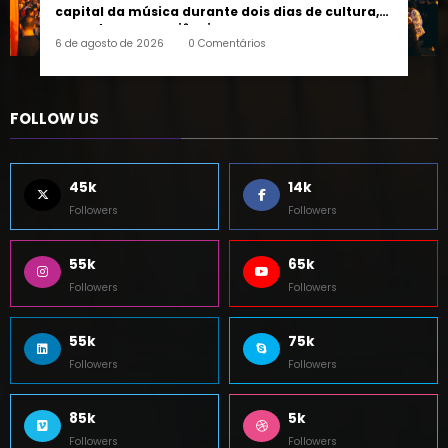
6 de agosto de 2026
0 Comentários
FOLLOW US
45k
14k
Followers
Followers
55k
65k
Followers
Followers
55k
75k
Followers
Followers
85k
5k
Followers
Followers