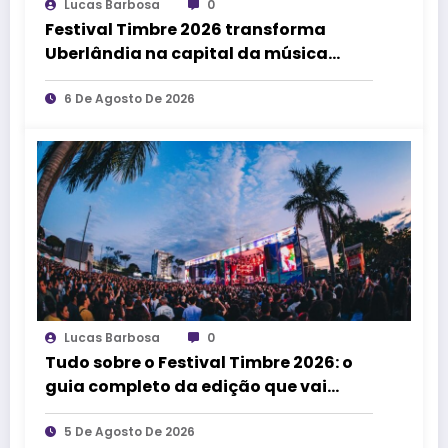
Lucas Barbosa
0
Festival Timbre 2026 transforma
Uberlândia na capital da música
durante dois dias de cultura,
encontros e experiências
6 De Agosto De 2026
Lucas Barbosa
0
Tudo sobre o Festival Timbre 2026: o
guia completo da edição que vai
transformar Uberlândia na cidade da
música
5 De Agosto De 2026