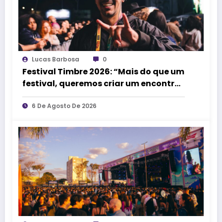
Lucas Barbosa
0
Festival Timbre 2026: “Mais do que um
festival, queremos criar um encontro
que transforme pessoas e a cidade”,
afirma Lucas Cordeiro
6 De Agosto De 2026