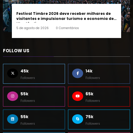
Festival Timbre 2026 deve receber milhares de
visitantes e impulsionar turismo e economia de
Uberlândia
5 de agosto de 2026
0 Comentários
FOLLOW US
45k
14k
Followers
Followers
55k
65k
Followers
Followers
55k
75k
Followers
Followers