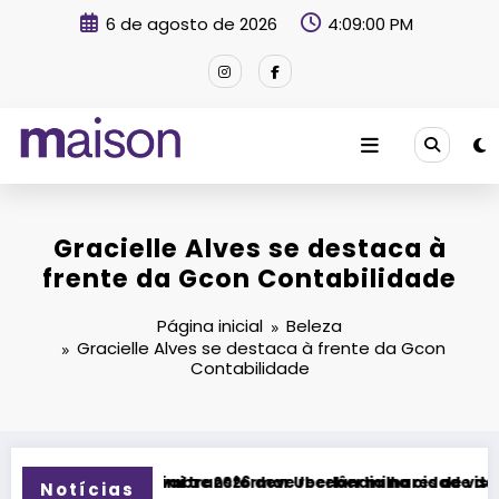
Pular
6 de agosto de 2026
4:09:01 PM
para
o
conteúdo
Revista Maison
Gracielle Alves se destaca à
frente da Gcon Contabilidade
Página inicial
Beleza
Gracielle Alves se destaca à frente da Gcon
Contabilidade
ransformar Uberlândia na cidade da música
 2026 deve receber milhares de visitantes e impulsionar turi
Fitness Brasil Expo 
Notícias