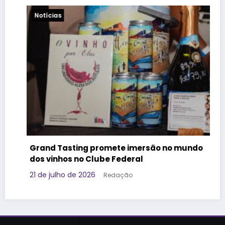
Viagens
ng promete imersão no mundo
Governo da Tailâ
o Clube Federal
Geração Z e apos
promover o dest
 2026
Redação
17 de julho de 2026