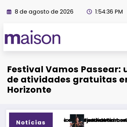
Pular
para
8 de agosto de 2026
1:54:37 PM
o
conteúdo
Revista Maiso
Festival Vamos Passear:
de atividades gratuitas 
Horizonte
rescimento de mais de 15%
datos ao Governo da Bahia para mais de 300 ci
l Timbre 2026: “Mais do que um festival, quere
Festival 
Notícias