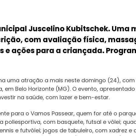
nicipal Juscelino Kubitschek. Uma 
rição, com avaliação física, massa
es e ações para a criançada. Progra
nha uma atração a mais neste domingo (24), com a
em Belo Horizonte (MG). O evento, apresentado 
investir na saúde, com lazer e bem-estar.
ente para o Vamos Passear, quem for até o parq
a poliesportiva, com basquete, futsal e vôlei; qu
ennis e futvôlei; jogos de tabuleiro, com xadrez 