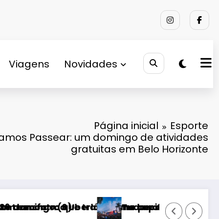
Viagens
Novidades
Página inicial
Esporte
Vamos Passear: um domingo de atividades
gratuitas em Belo Horizonte
e a cidade”, afirma Lucas Cordeiro
a música durante dois dias de cultura, encontr
 Festival Timbre 2026: o guia completo da edi
Festival Timbr