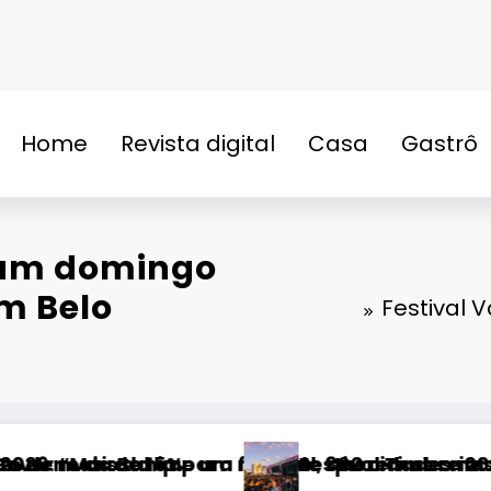
Home
Revista digital
Casa
Gastrô
n
 um domingo
em Belo
Festival 
dades neste domingo (9)
mos criar um encontro que transforme pessoas 
Timbre 2026 transforma Uberlândia na capital d
Tudo sobre o