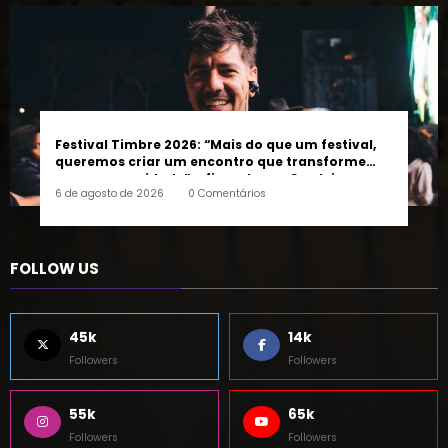
Festival Timbre 2026: “Mais do que um festival,
queremos criar um encontro que transforme
pessoas e a cidade”, afirma Lucas Cordeiro
6 de agosto de 2026
0 Comentários
FOLLOW US
45k
14k
Followers
Followers
55k
65k
Followers
Followers