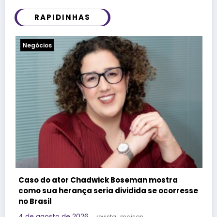
RAPIDINHAS
Notícias
Felipe Titto e TOM Incorporadora partici
stra
do Programa Roda de Negócios
ocorresse
29 de julho de 2026
Redação