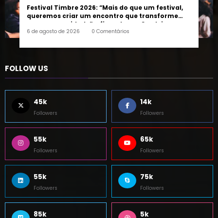
pessoas e a cidade”, afirma Lucas Cordeiro
6 de agosto de 2026
0 Comentários
FOLLOW US
45k
14k
Followers
Followers
55k
65k
Followers
Followers
55k
75k
Followers
Followers
85k
5k
Followers
Followers