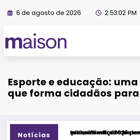
Pular
para
6 de agosto de 2026
2:53:03 PM
o
conteúdo
Revista Maiso
Esporte e educação: uma
que forma cidadãos para
 experiências
 que vai transformar Uberlândia na cidade da 
26 deve receber milhares de visitantes e impu
Fitness Brasil Expo 2
Notícias