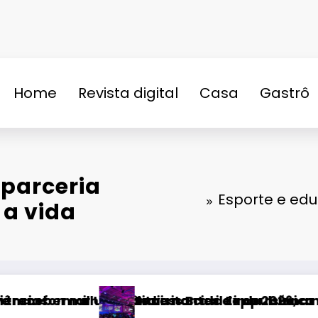
Home
Revista digital
Casa
Gastrô
n
 parceria
Esporte e ed
 a vida
música
lsionar turismo e economia de Uberlândia
026, a maior edição da história
Fatal Fans negocia tr