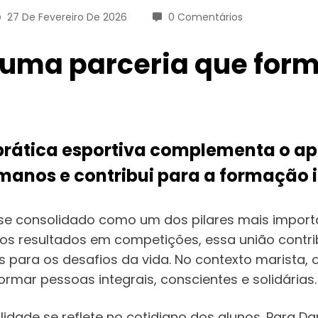
27 De Fevereiro De 2026
0 Comentários
 uma parceria que for
 prática esportiva complementa o 
manos e contribui para a formação 
se consolidado como um dos pilares mais importa
 resultados em competições, essa união contrib
os para os desafios da vida. No contexto marist
rmar pessoas integrais, conscientes e solidárias.
lidade se reflete no cotidiano dos alunos. Para D