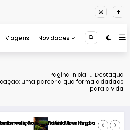
Viagens
Novidades
Página inicial
Destaque
ucação: uma parceria que forma cidadãos
para a vida
ansmissão do Campeonato Chileno e pode estre
Caso do ator Chadwick Bo