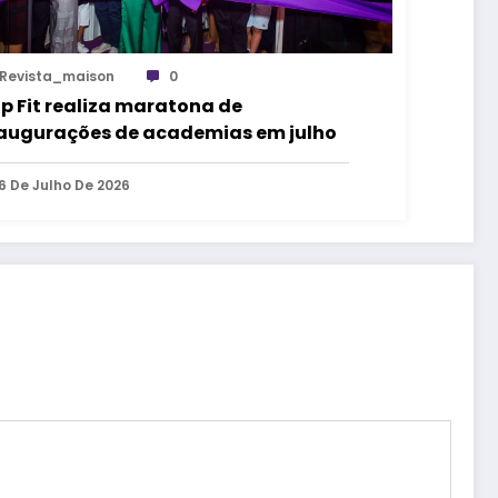
Revista_maison
0
lp Fit realiza maratona de
augurações de academias em julho
6 De Julho De 2026