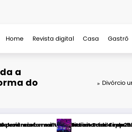
Home
Revista digital
Casa
Gastrô
n
nda a
forma do
Divórcio 
 cidade da música
ntes e impulsionar turismo e economia de Uber
rasil Expo 2026, a maior edição da história
Fatal Fans 