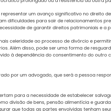
crático prolongado ou a resistência da outra pa
epresentar um avanço significativo no direito de
am dificuldades para sair de relacionamentos prej
essidade de garantir direitos patrimoniais e a 
 mais celeridade ao processo de divórcio e permi
os. Além disso, pode ser uma forma de resguarda
vido à dependência do consentimento do outro côn
rado por um advogado, que será a pessoa responsá
alertam para a necessidade de estabelecer salva
omo divisão de bens, pensão alimentícia e guard
segurar que todas as partes envolvidas tenham seus