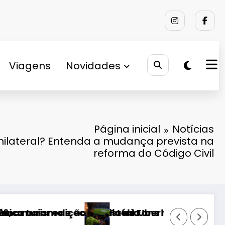
Viagens
Novidades
Página inicial
Notícias
unilateral? Entenda a mudança prevista na
reforma do Código Civil
lândia
negocia transmissão do Campeonato Chileno e
Caso do ator 