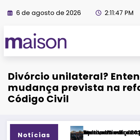
Pular
para
6 de agosto de 2026
2:11:48 PM
o
conteúdo
Revista Maiso
Divórcio unilateral? Ente
mudança prevista na re
Código Civil
 encontros e experiências
o da edição que vai transformar Uberlândia na
al Timbre 2026 deve receber milhares de visita
Fitness B
Notícias