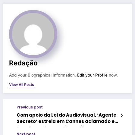
Redação
Add your Biographical Information.
Edit your Profile
now.
View All Posts
Previous post
Com apoio da Lei do Audiovisual, ‘Agente
Secreto’ estreia em Cannes aclamado e
fortalece chances do Brasil no Oscar
2026
Next post