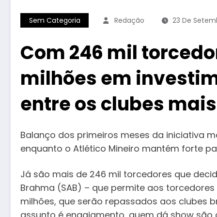
Sem Categoria
Redação
23 De Setem
Com 246 mil torced
milhões em investime
entre os clubes mai
Balanço dos primeiros meses da iniciativa 
enquanto o Atlético Mineiro mantém forte pa
Já são mais de 246 mil torcedores que deci
Brahma (SAB) – que permite aos torcedores
milhões, que serão repassados aos clubes br
assunto é engajamento, quem dá show são os 