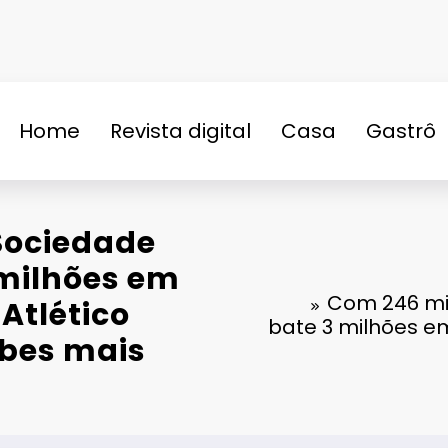
Home
Revista digital
Casa
Gastrô
n
Sociedade
milhões em
Com 246 mi
 Atlético
bate 3 milhões em
ubes mais