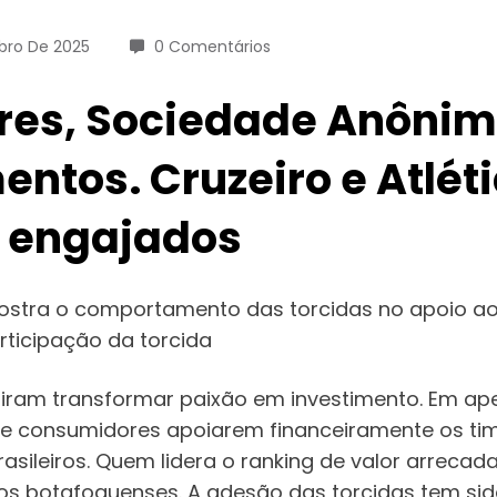
bro De 2025
0 Comentários
ores, Sociedade Anôni
ntos. Cruzeiro e Atléti
s engajados
mostra o comportamento das torcidas no apoio aos
rticipação da torcida
diram transformar paixão em investimento. Em a
 e consumidores apoiarem financeiramente os ti
asileiros. Quem lidera o ranking de valor arreca
botafoguenses. A adesão das torcidas tem sido si