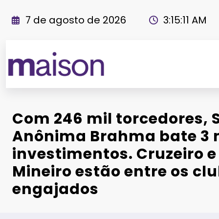
Pular
para
7 de agosto de 2026
3:15:12 AM
o
conteúdo
Revista Maiso
Com 246 mil torcedores, 
Anônima Brahma bate 3 
investimentos. Cruzeiro e
Mineiro estão entre os cl
engajados