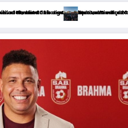
a, encontros e experiências
eto da edição que vai transformar Uberlândia 
ival Timbre 2026 deve receber milhares de visi
Fitness