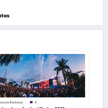
utas
Lucas Barbosa
0