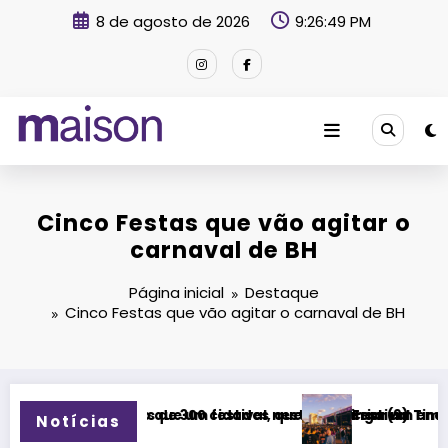
Pular
8 de agosto de 2026
9:26:50 PM
para
o
conteúdo
Revista Maison
Cinco Festas que vão agitar o
carnaval de BH
Página inicial
Destaque
Cinco Festas que vão agitar o carnaval de BH
te domingo (9)
eremos criar um encontro que transforme pessoas e a cidade”
Festival Timbre 2026 transforma Uberlândia na capital
Notícias