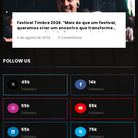
Festival Timbre 2026: “Mais do que um festival,
queremos criar um encontro que transforme
pessoas e a cidade”, afirma Lucas Cordeiro
6 de agosto de 2026
0 Comentários
FOLLOW US
45k
14k
Followers
Followers
55k
65k
Followers
Followers
55k
75k
Followers
Followers