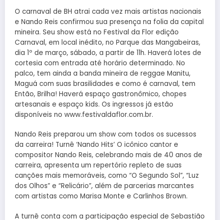
O carnaval de BH atrai cada vez mais artistas nacionais
e Nando Reis confirmou sua presença na folia da capital
mineira. Seu show está no Festival da Flor edição
Carnaval, em local inédito, no Parque das Mangabeiras,
dia 1º de março, sábado, a partir de 11h. Haverá lotes de
cortesia com entrada até horário determinado. No
palco, tem ainda a banda mineira de reggae Manitu,
Maguá com suas brasilidades e como é carnaval, tem
Então, Brilha! Haverá espaço gastronômico, chopes
artesanais e espaço kids. Os ingressos já estão
disponíveis no www.festivaldaflor.com.br.
Nando Reis preparou um show com todos os sucessos
da carreira! Turnê ‘Nando Hits’ O icônico cantor e
compositor Nando Reis, celebrando mais de 40 anos de
carreira, apresenta um repertório repleto de suas
canções mais memoráveis, como “O Segundo Sol”, “Luz
dos Olhos” e “Relicário”, além de parcerias marcantes
com artistas como Marisa Monte e Carlinhos Brown.
A turnê conta com a participação especial de Sebastião