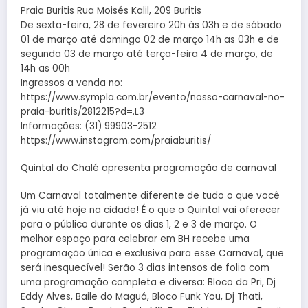
Praia Buritis Rua Moisés Kalil, 209 Buritis
De sexta-feira, 28 de fevereiro 20h às 03h e de sábado
01 de março até domingo 02 de março 14h as 03h e de
segunda 03 de março até terça-feira 4 de março, de
14h as 00h
Ingressos a venda no:
https://www.sympla.com.br/evento/nosso-carnaval-no-
praia-buritis/2812215?d=.L3
Informações: (31) 99903-2512
https://www.instagram.com/praiaburitis/
Quintal do Chalé apresenta programação de carnaval
Um Carnaval totalmente diferente de tudo o que você
já viu até hoje na cidade! É o que o Quintal vai oferecer
para o público durante os dias 1, 2 e 3 de março. O
melhor espaço para celebrar em BH recebe uma
programação única e exclusiva para esse Carnaval, que
será inesquecível! Serão 3 dias intensos de folia com
uma programação completa e diversa: Bloco da Pri, Dj
Eddy Alves, Baile do Maguá, Bloco Funk You, Dj Thati,