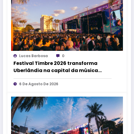
Lucas Barbosa
0
Festival Timbre 2026 transforma
Uberlândia na capital da música
durante dois dias de cultura,
encontros e experiências
6 De Agosto De 2026