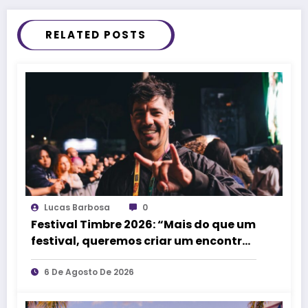
RELATED POSTS
Lucas Barbosa
0
Festival Timbre 2026: “Mais do que um
festival, queremos criar um encontro
que transforme pessoas e a cidade”,
afirma Lucas Cordeiro
6 De Agosto De 2026