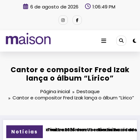
Pular
6 de agosto de 2026
1:06:50 PM
para
o
conteúdo
Revista Maison
Cantor e compositor Fred Izak
lança o álbum “Lírico”
Página inicial
Destaque
Cantor e compositor Fred Izak lança o álbum “Lírico”
formar Uberlândia na cidade da música
6 deve receber milhares de visitantes e impulsionar turismo 
Fitness Brasil Expo 2026
Notícias