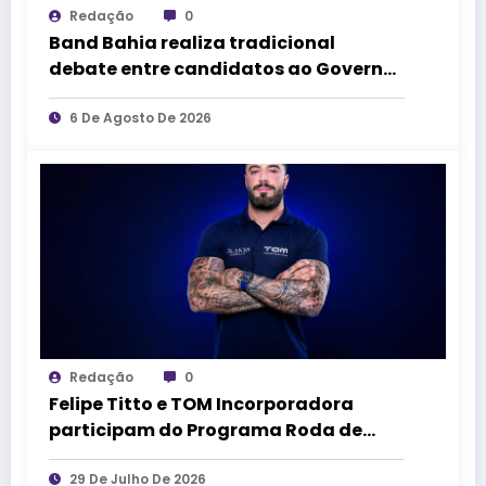
Redação
0
Band Bahia realiza tradicional
debate entre candidatos ao Governo
da Bahia para mais de 300 cidades
neste domingo (9)
6 De Agosto De 2026
Redação
0
Felipe Titto e TOM Incorporadora
participam do Programa Roda de
Negócios
29 De Julho De 2026