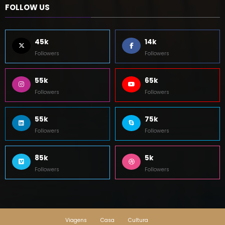
45k
14k
Followers
Followers
55k
65k
Followers
Followers
55k
75k
Followers
Followers
85k
5k
Followers
Followers
Viagens
Casa
Cultura
Newscrunch - Magazine & Blog
WordPress
Tema 2026 | Powered By
SpiceThemes