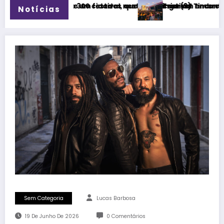
s neste domingo (9)
al, queremos criar um encontro que transforme pessoas e a c
Festival Timbre 2026 transforma Uberlândia na c
Notícias
Sem Categoria
Lucas Barbosa
19 De Junho De 2026
0 Comentários