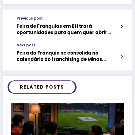
Previous post
Feira de Franquias em BH trará
oportunidades para quem quer abrir
lojas ou quiosques, com
pontos já negociados em shoppings
Next post
Feira da Franquia se consolida no
calendário do franchising de Minas
Gerais
RELATED POSTS