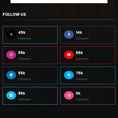
5 de agosto de 2026
0 Comentários
FOLLOW US
45k
14k
Followers
Followers
55k
65k
Followers
Followers
55k
75k
Followers
Followers
85k
5k
Followers
Followers