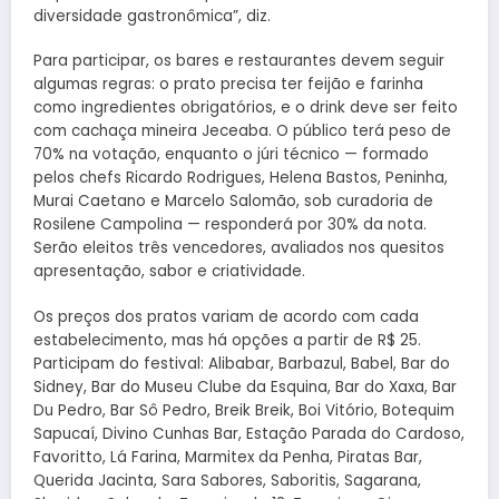
diversidade gastronômica”, diz.
Para participar, os bares e restaurantes devem seguir
algumas regras: o prato precisa ter feijão e farinha
como ingredientes obrigatórios, e o drink deve ser feito
com cachaça mineira Jeceaba. O público terá peso de
70% na votação, enquanto o júri técnico — formado
pelos chefs Ricardo Rodrigues, Helena Bastos, Peninha,
Murai Caetano e Marcelo Salomão, sob curadoria de
Rosilene Campolina — responderá por 30% da nota.
Serão eleitos três vencedores, avaliados nos quesitos
apresentação, sabor e criatividade.
Os preços dos pratos variam de acordo com cada
estabelecimento, mas há opções a partir de R$ 25.
Participam do festival: Alibabar, Barbazul, Babel, Bar do
Sidney, Bar do Museu Clube da Esquina, Bar do Xaxa, Bar
Du Pedro, Bar Sô Pedro, Breik Breik, Boi Vitório, Botequim
Sapucaí, Divino Cunhas Bar, Estação Parada do Cardoso,
Favoritto, Lá Farina, Marmitex da Penha, Piratas Bar,
Querida Jacinta, Sara Sabores, Saboritis, Sagarana,