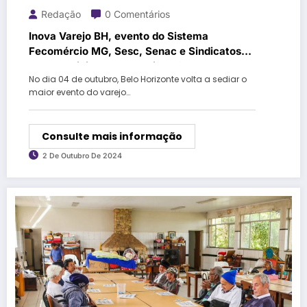
Redação
0 Comentários
Inova Varejo BH, evento do Sistema
Fecomércio MG, Sesc, Senac e Sindicatos
Empresariais, volta ao Minas Centro em
No dia 04 de outubro, Belo Horizonte volta a sediar o
04/10
maior evento do varejo…
Consulte mais informação
2 De Outubro De 2024