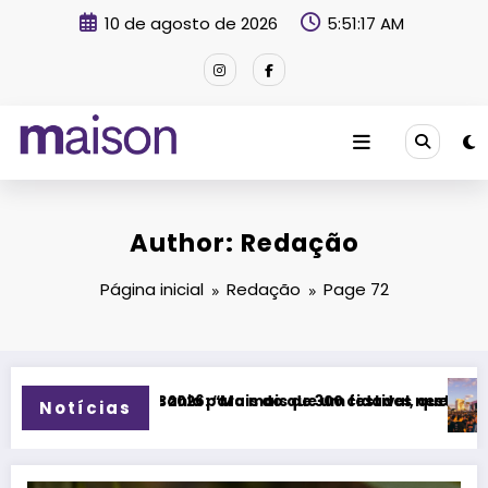
Pular
10 de agosto de 2026
5:51:19 AM
para
o
conteúdo
Revista Maison
Author: Redação
Página inicial
Redação
Page 72
300 cidades neste domingo (9)
 um festival, queremos criar um encontro que transforme pes
Festival Timbre 2026 transforma Uberl
Notícias