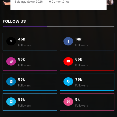
6 de agosto de 2026
0 Comentários
FOLLOW US
45k
14k
Followers
Followers
55k
65k
Followers
Followers
55k
75k
Followers
Followers
85k
5k
Followers
Followers