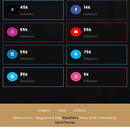
Followers
Followers
55k
65k
Followers
Followers
55k
75k
Followers
Followers
85k
5k
Followers
Followers
Viagens
Casa
Cultura
Newscrunch - Magazine & Blog
WordPress
Tema 2026 | Powered By
SpiceThemes