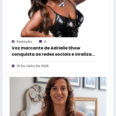
Redação
0
Voz marcante de Adrielle Show
conquista as redes sociais e viraliza
com interpretação de “Na Maldade”,
sucesso de Simone Moreno
16 De Julho De 2026