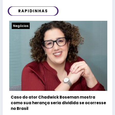
RAPIDINHAS
Notícias
Felipe Titto e TOM Incorporadora pa
n mostra
do Programa Roda de Negócios
 se ocorresse
29 de julho de 2026
Redação