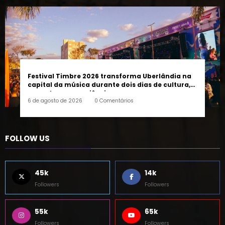
Festival Timbre 2026 transforma Uberlândia na
capital da música durante dois dias de cultura,
encontros e experiências
6 de agosto de 2026
0 Comentários
FOLLOW US
45k
14k
Followers
Followers
55k
65k
Followers
Followers