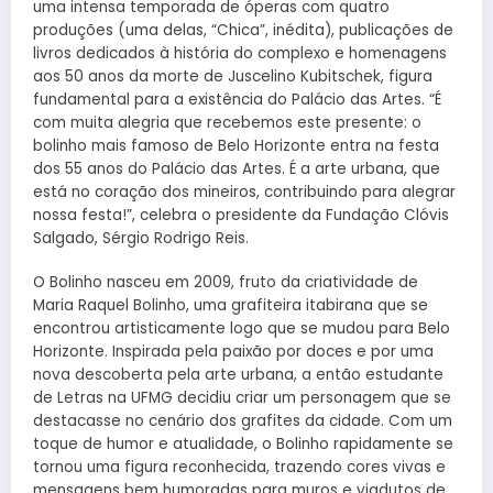
uma intensa temporada de óperas com quatro
produções (uma delas, “Chica”, inédita), publicações de
livros dedicados à história do complexo e homenagens
aos 50 anos da morte de Juscelino Kubitschek, figura
fundamental para a existência do Palácio das Artes. “É
com muita alegria que recebemos este presente: o
bolinho mais famoso de Belo Horizonte entra na festa
dos 55 anos do Palácio das Artes. É a arte urbana, que
está no coração dos mineiros, contribuindo para alegrar
nossa festa!”, celebra o presidente da Fundação Clóvis
Salgado, Sérgio Rodrigo Reis.
O Bolinho nasceu em 2009, fruto da criatividade de
Maria Raquel Bolinho, uma grafiteira itabirana que se
encontrou artisticamente logo que se mudou para Belo
Horizonte. Inspirada pela paixão por doces e por uma
nova descoberta pela arte urbana, a então estudante
de Letras na UFMG decidiu criar um personagem que se
destacasse no cenário dos grafites da cidade. Com um
toque de humor e atualidade, o Bolinho rapidamente se
tornou uma figura reconhecida, trazendo cores vivas e
mensagens bem humoradas para muros e viadutos de