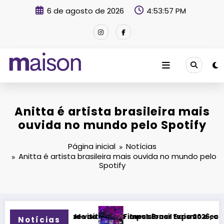
Pular
6 de agosto de 2026
4:53:58 PM
para
o
conteúdo
Revista Maison
Anitta é artista brasileira mais
ouvida no mundo pelo Spotify
Página inicial
Notícias
Anitta é artista brasileira mais ouvida no mundo pelo
Spotify
dade da música
de visitantes e impulsionar turismo e economia de Uberlândi
Fitness Brasil Expo 2026, a maior edição da hist
Notícias