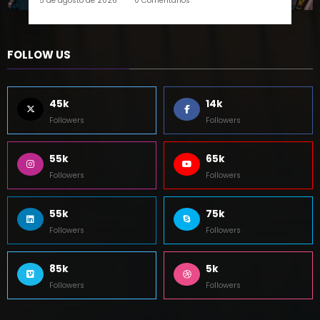
5 de agosto de 2026
0 Comentários
FOLLOW US
45k
14k
Followers
Followers
55k
65k
Followers
Followers
55k
75k
Followers
Followers
85k
5k
Followers
Followers