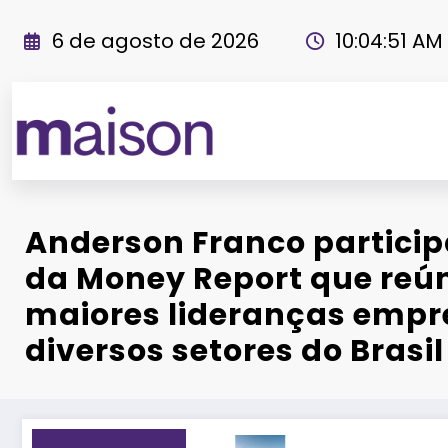
Pular
para
6 de agosto de 2026
10:04:52 AM
o
conteúdo
Revista Maiso
Anderson Franco particip
da Money Report que reú
maiores lideranças empre
diversos setores do Brasil