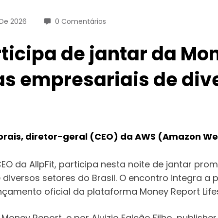
 De 2026
0 Comentários
ticipa de jantar da Mo
as empresariais de div
 Morais, diretor-geral (CEO) da AWS (Amazon Web
O da AllpFit, participa nesta noite de jantar pro
 diversos setores do Brasil. O encontro integra 
çamento oficial da plataforma Money Report Lifes
Money Report, e por Aluizio Falcão Filho, publishe