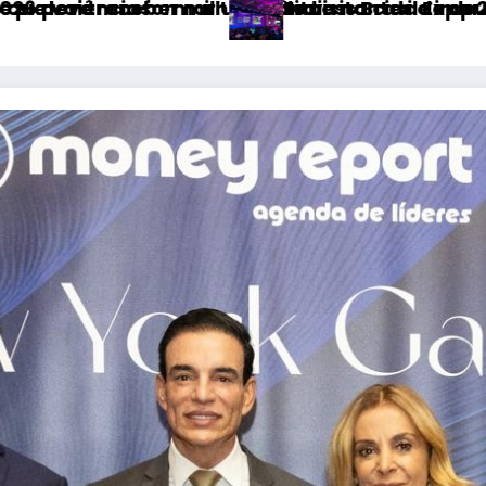
ade da música
 e impulsionar turismo e economia de Uberlând
l Expo 2026, a maior edição da história
Fatal Fans neg