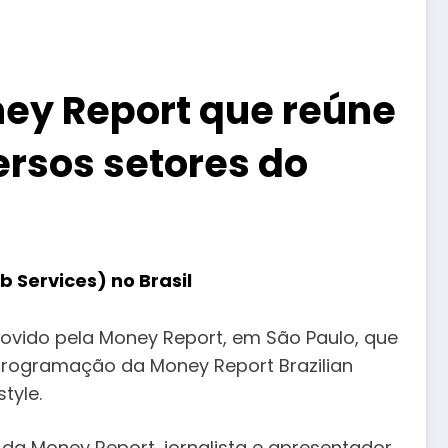
ney Report que reúne
ersos setores do
 Services) no Brasil
movido pela Money Report, em São Paulo, que
a programação da Money Report Brazilian
tyle.
r da Money Report, jornalista e apresentador