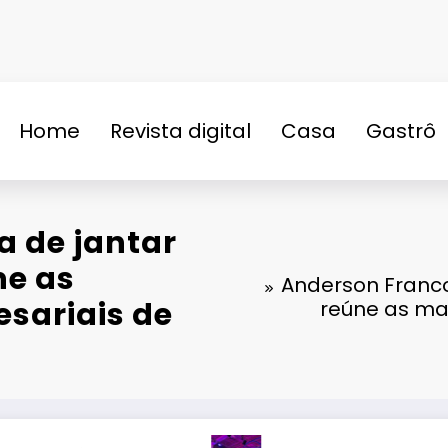
Home
Revista digital
Casa
Gastrô
n
a de jantar
ne as
Anderson Franco
sariais de
reúne as mai