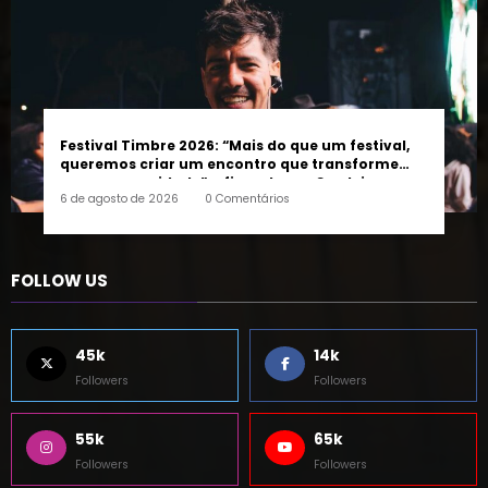
Festival Timbre 2026: “Mais do que um festival,
queremos criar um encontro que transforme
pessoas e a cidade”, afirma Lucas Cordeiro
6 de agosto de 2026
0 Comentários
FOLLOW US
45k
14k
Followers
Followers
55k
65k
Followers
Followers
55k
75k