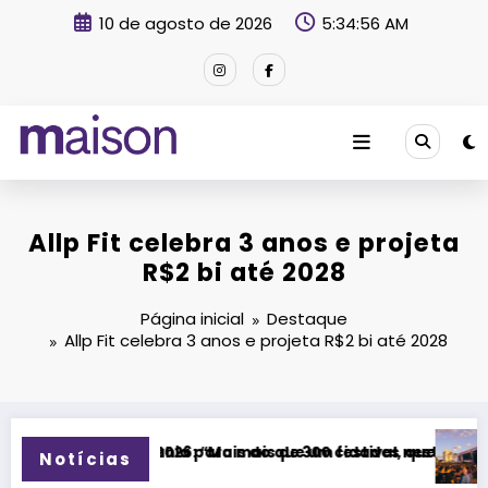
Pular
10 de agosto de 2026
5:34:58 AM
para
o
conteúdo
Revista Maison
Allp Fit celebra 3 anos e projeta
R$2 bi até 2028
Página inicial
Destaque
Allp Fit celebra 3 anos e projeta R$2 bi até 2028
e 300 cidades neste domingo (9)
ue um festival, queremos criar um encontro que transforme p
Festival Timbre 2026 transforma Ube
Notícias