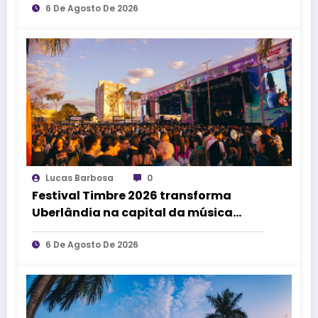
afirma Lucas Cordeiro
6 De Agosto De 2026
Lucas Barbosa
0
Festival Timbre 2026 transforma
Uberlândia na capital da música
durante dois dias de cultura,
encontros e experiências
6 De Agosto De 2026