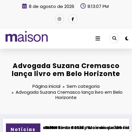
Pular
8 de agosto de 2026
8:13:08 PM
para
o
conteúdo
Revista Maison
Advogada Suzana Cremasco
lança livro em Belo Horizonte
Página inicial
Sem categoria
Advogada Suzana Cremasco lança livro em Belo
Horizonte
o da Bahia para mais de 300 cidades neste domingo (9)
Timbre 2026: “Mais do que um festival, queremos criar um enc
Festival Timb
Notícias