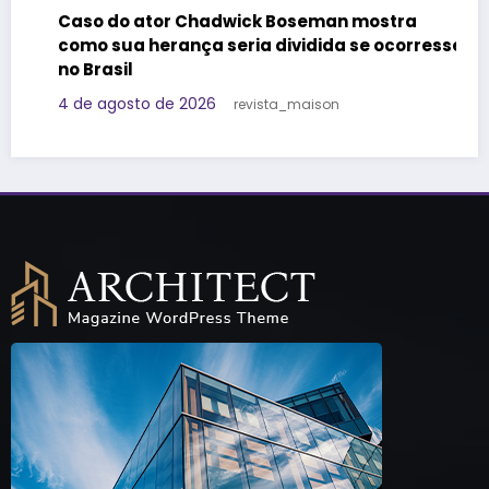
Felipe Titto e TOM Inco
wick Boseman mostra
do Programa Roda de N
eria dividida se ocorresse
29 de julho de 2026
Redaç
revista_maison