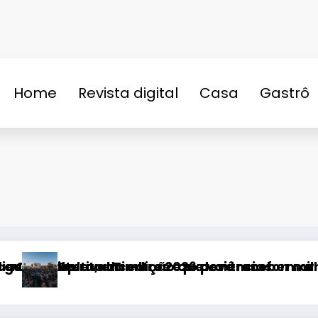
Home
Revista digital
Casa
Gastrô
n
sformar Uberlândia na cidade da música
er milhares de visitantes e impulsionar turis
Fitness Brasil Expo 2026, a maior e