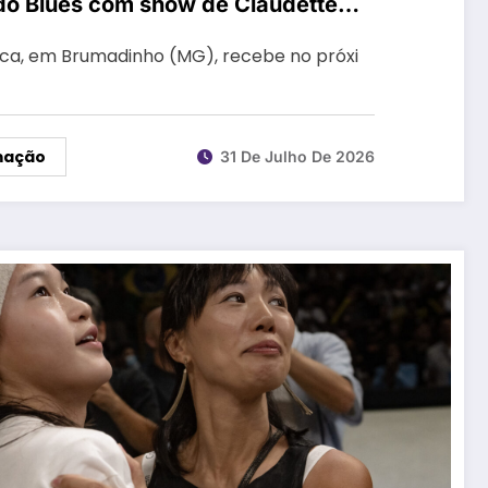
 do Blues com show de Claudette
nca, em Brumadinho (MG), recebe no próxi
mação
31 De Julho De 2026