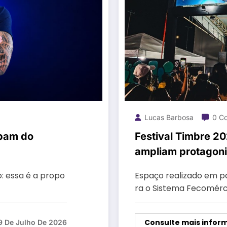
Lucas Barbosa
0 C
ipam do
Festival Timbre 2
ampliam protagoni
do Palco Sesc Hip
o: essa é a propo
Espaço realizado em pa
ra o Sistema Fecomérc
Consulte mais infor
9 De Julho De 2026