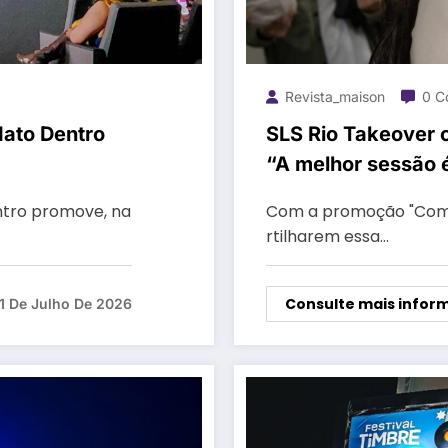
Revista_maison
0 C
Mato Dentro
SLS Rio Takeover 
“A melhor sessão é
ntro promove, na
Com a promoção "Compre
rtilharem essa…
Consulte mais infor
1 De Julho De 2026