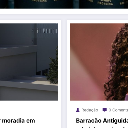
Redação
0 Comentá
r moradia em
Barracão Antiguid