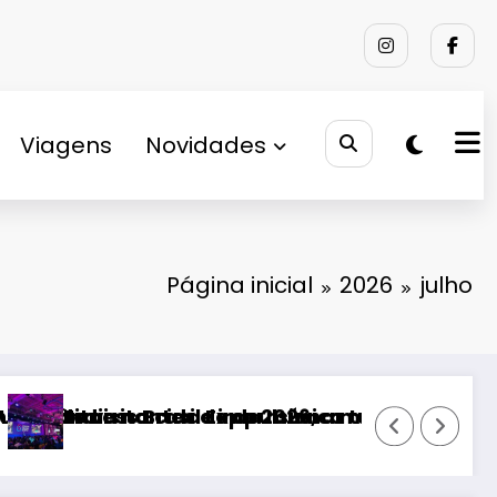
Viagens
Novidades
Página inicial
2026
julho
mo e economia de Uberlândia
dição da história
Práticas antiéticas estão compromet