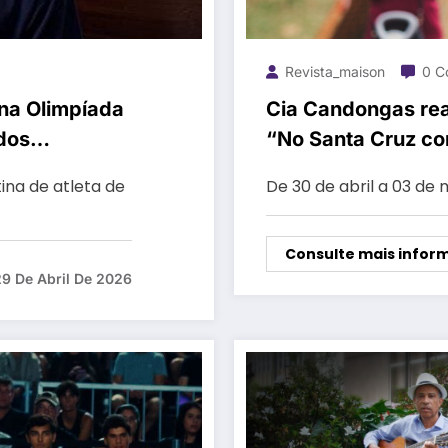
Revista_maison
0 C
 na Olimpíada
Cia Candongas real
údos
“No Santa Cruz co
tina de atleta de
De 30 de abril a 03 de
Consulte mais infor
29 De Abril De 2026