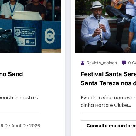
Revista_maison
0 C
 no Sand
Festival Santa Ser
Santa Tereza nos d
beach tennista c
Evento reúne nomes co
cinha Horta e Clube…
Consulte mais infor
29 De Abril De 2026