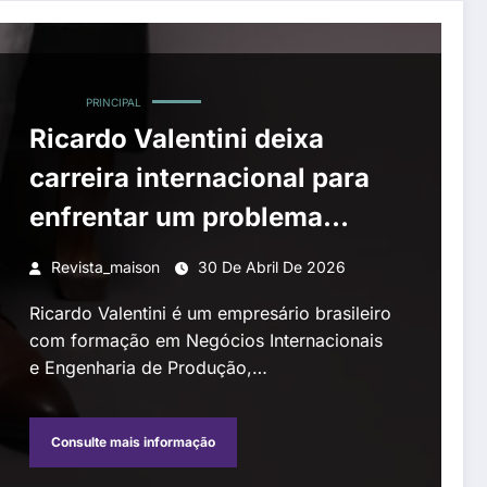
NOTÍCIAS
PRINCIPAL
Ricardo Valentini deixa
carreira internacional para
enfrentar um problema
global: o calor
Revista_maison
30 De Abril De 2026
Ricardo Valentini é um empresário brasileiro
com formação em Negócios Internacionais
e Engenharia de Produção,…
Consulte mais informação