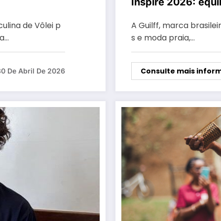
Inspire 2026: equi
sofisticação
ulina de Vôlei p
A Guilff, marca brasile
da…
s e moda praia,…
Consulte mais infor
30 De Abril De 2026