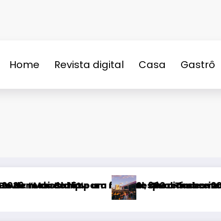
Home
Revista digital
Casa
Gastrô
n
 neste domingo (9)
criar um encontro que transforme pessoas e a c
e 2026 transforma Uberlândia na capital da mús
Tudo sobre o Fest