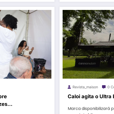
Revista_maison
0 C
bre
Caloi agita o Ultra
zes
Marca disponibilizará 