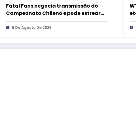
Fatal Fans negocia transmissão do
WT
Campeonato Chileno e pode estrear
et
no mercado de competições
esportivas
5 De Agosto De 2026