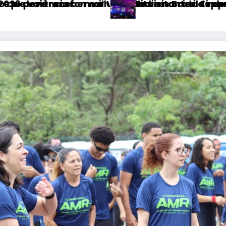
úsica
sionar turismo e economia de Uberlândia
26, a maior edição da história
Fatal Fans negocia tra