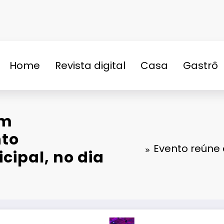
Home
Revista digital
Casa
Gastrô
n
om
nto
Evento reúne 
cipal, no dia