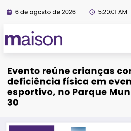
Pular
para
6 de agosto de 2026
5:20:03 AM
o
conteúdo
Revista Maiso
Evento reúne crianças c
deficiência física em eve
esportivo, no Parque Muni
30