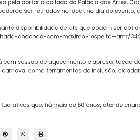
la portaria ao lado do Palácio das Artes. Cada p
derão ser retirados no local, no dia do evento, a
ante disponibilidade de kits que podem ser obtido
inhada-andando-com-maximo-respeito—amr/342
com sessão de aquecimento e apresentação do Bl
e o carnaval como ferramentas de inclusão, cidad
s lucrativos que, há mais de 60 anos, atende cria