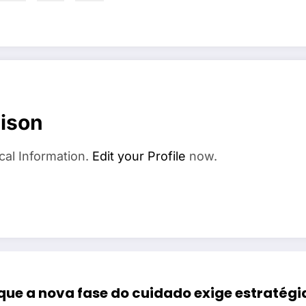
ison
cal Information.
Edit your Profile
now.
ue a nova fase do cuidado exige estratégi